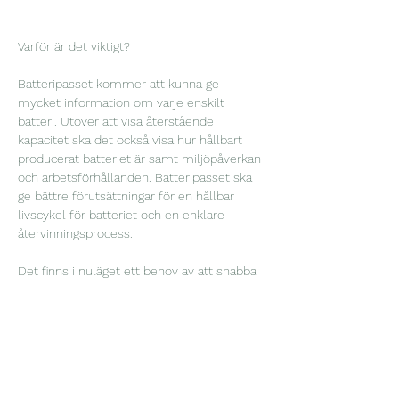
Varför är det viktigt?  
Batteripasset kommer att kunna ge 
mycket information om varje enskilt 
batteri. Utöver att visa återstående 
kapacitet ska det också visa hur hållbart 
producerat batteriet är samt miljöpåverkan 
och arbetsförhållanden. Batteripasset ska 
ge bättre förutsättningar för en hållbar 
livscykel för batteriet och en enklare 
återvinningsprocess. 
Det finns i nuläget ett behov av att snabba 
upp processen i framtagningen av digitala 
produktpass. Genom att utvärdera 
prototyper kan lärdomar plockas upp vilket 
påskyndar implementeringen. Projektet är 
branschöverskridande vilket ökar nyttan 
med projektet. 