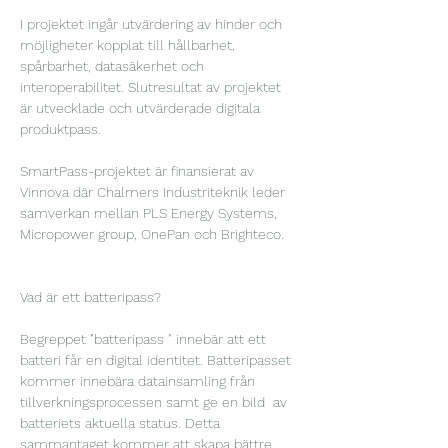
I projektet ingår utvärdering av hinder och 
möjligheter kopplat till hållbarhet, 
spårbarhet, datasäkerhet och 
interoperabilitet. Slutresultat av projektet 
är utvecklade och utvärderade digitala 
produktpass. 
SmartPass-projektet är finansierat av 
Vinnova där Chalmers Industriteknik leder 
samverkan mellan PLS Energy Systems, 
Micropower group, OnePan och Brighteco. 
Vad är ett batteripass? 
Begreppet "batteripass " innebär att ett 
batteri får en digital identitet. Batteripasset 
kommer innebära datainsamling från 
tillverkningsprocessen samt ge en bild  av 
batteriets aktuella status. Detta 
sammantaget kommer att skapa bättre 